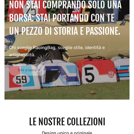
NON STAI COMPRANDO SOLO UNA
BORSA: STAI PORTANDO CON TE
UN PEZZO DI STORIA E PASSIONE.
Chi sceglie RacingBag, sceglie stile, identità e
artigianalità.
Chi siamo
LE NOSTRE COLLEZIONI
Design unico e originale