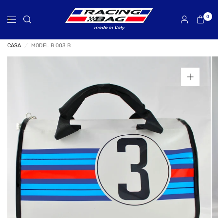
0
CASA
/
MODEL B 003 B