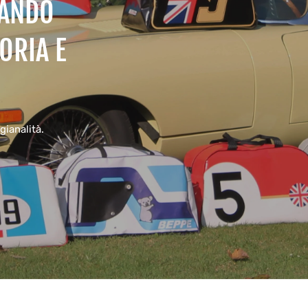
TANDO
ORIA E
gianalità.