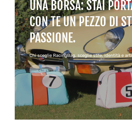
UNA BORSA: STAI POR
CON TE UN PEZZO DI ST
PASSIONE.
Chi sceglie RacingBag, sceglie stile, identità e arti
Chi siamo