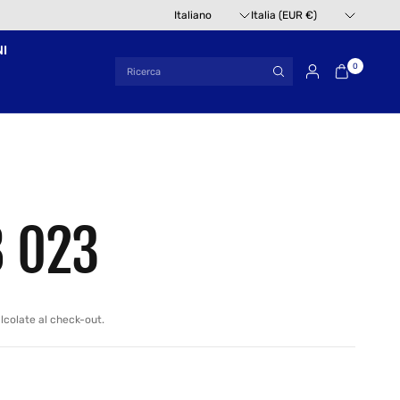
Aggiorna
Aggiorna
paese/area
paese/area
geografica
geografica
NI
Ricerca
0
 023
lcolate al check-out.