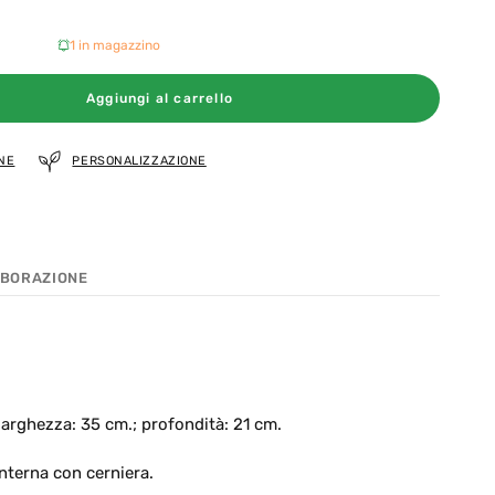
1 in magazzino
Aggiungi al carrello
NE
PERSONALIZZAZIONE
BORAZIONE
larghezza: 35 cm.; profondità: 21 cm.
interna con cerniera.