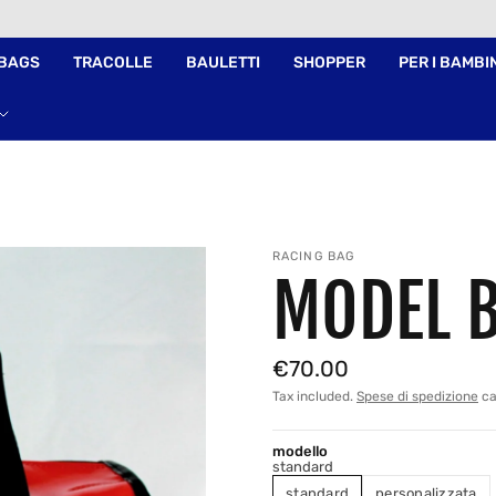
 BAGS
TRACOLLE
BAULETTI
SHOPPER
PER I BAMBI
RACING BAG
MODEL B
€70.00
Tax included.
Spese di spedizione
ca
modello
standard
standard
personalizzata