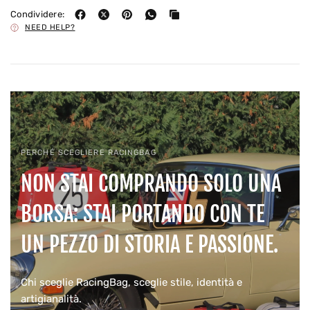
Condividere:
NEED HELP?
PERCHÉ SCEGLIERE RACINGBAG
NON STAI COMPRANDO SOLO UNA
BORSA: STAI PORTANDO CON TE
UN PEZZO DI STORIA E PASSIONE.
Chi sceglie RacingBag, sceglie stile, identità e
artigianalità.