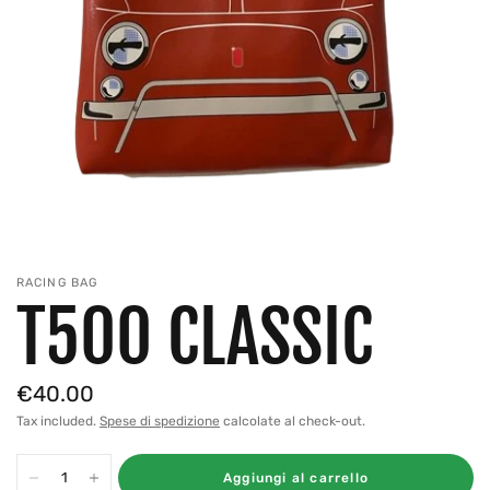
RACING BAG
T500 CLASSIC
€40.00
Tax included.
Spese di spedizione
calcolate al check-out.
Aggiungi al carrello